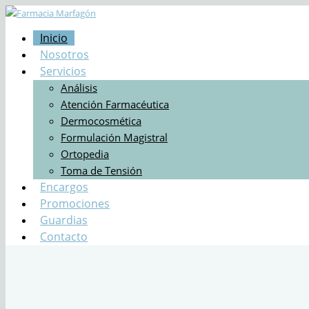
Inicio
Nosotros
Servicios
Análisis
Atención Farmacéutica
Dermocosmética
Formulación Magistral
Ortopedia
Toma de Tensión
Encargos
Promociones
Guardias
Contacto