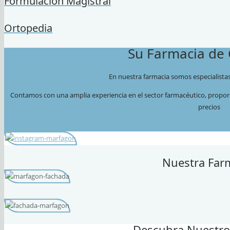
Formulación Magistral
Ortopedia
Su Farmacia de 
En nuestra farmacia somos especialistas
Contamos con una amplia experiencia en el sector farmacéutico, proporc
precios
CONÓZCANOS
Nuestra Far
Descubra Nuestros