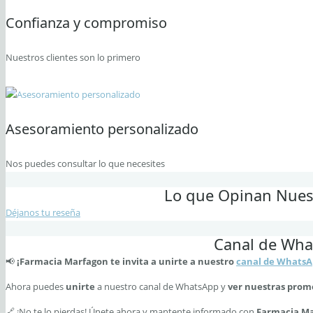
Confianza y compromiso
Nuestros clientes son lo primero
Asesoramiento personalizado
Nos puedes consultar lo que necesites
Lo que Opinan Nuest
Déjanos tu reseña
Canal de Wh
📢
¡Farmacia Marfagon te invita a unirte a nuestro
canal de Whats
Ahora puedes
unirte
a nuestro canal de WhatsApp y
ver nuestras prom
🔗 ¡No te lo pierdas! Únete ahora y mantente informado con
Farmacia M